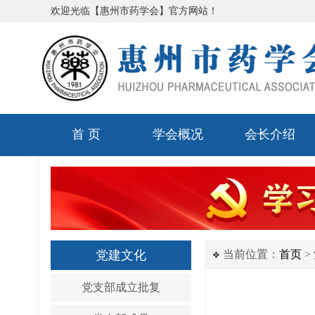
欢迎光临【
惠州市药学会
】官方网站！
首 页
学会概况
会长介绍
党建文化
当前位置：
首页
>
党支部成立批复