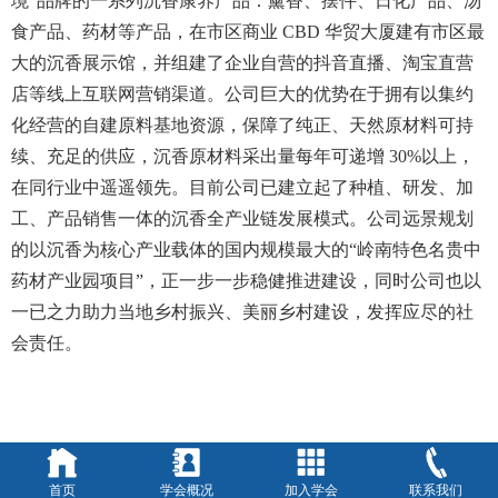
境”品牌的一系列沉香康养产品：薰香、摆件、日化产品、汤
食产品、药材等产品，在市区商业
CBD
华贸大厦建有市区最
大的沉香展示馆，并组建了企业自营的抖音直播、淘宝直营
店等线上互联网营销渠道。公司巨大的优势在于拥有以集约
化经营的自建原料基地资源，保障了纯正、天然原材料可持
续、充足的供应，沉香原材料采出量每年可递增
30%
以上，
在同行业中遥遥领先。目前公司已建立起了种植、研发、加
工、产品销售一体的沉香全产业链发展模式。公司远景规划
的以沉香为核心产业载体的国内规模最大的“岭南特色名贵中
药材产业园项目”，正一步一步稳健推进建设，同时公司也以
一已之力助力当地乡村振兴、美丽乡村建设，发挥应尽的社
会责任。
首页
学会概况
加入学会
联系我们